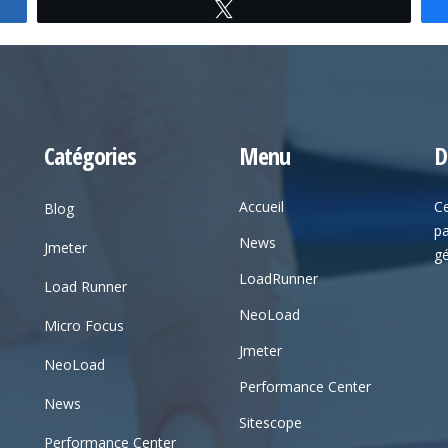
Tweetez
Catégories
Menu
D
Accueil
Ce
Blog
pa
News
Jmeter
gé
LoadRunner
Load Runner
NeoLoad
Micro Focus
Jmeter
NeoLoad
Performance Center
News
Sitescope
Performance Center